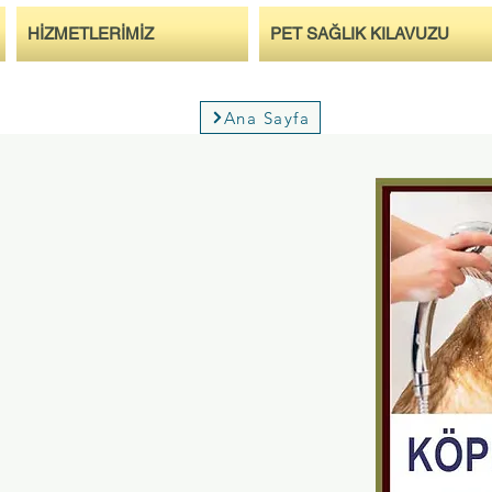
HİZMETLERİMİZ
PET SAĞLIK KILAVUZU
Ana Sayfa