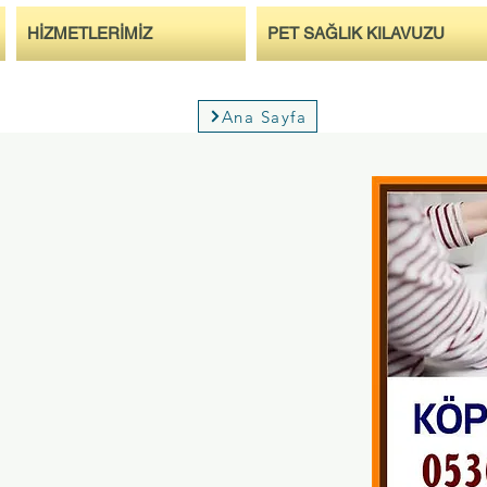
HİZMETLERİMİZ
PET SAĞLIK KILAVUZU
Ana Sayfa