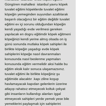
Güngören mahallesi istanbul yavru köpek
tuvalet eğitimi köpeklerde tuvalet eğitimi
köpeğin yemeginden suyundan azaltılarak
başarılı olacağınız bir eğitim değildir tuvalet
eğitimi ev içi sorunu olduğundan köpeğin
kendi yaşadığı evde verilmesi gereken
yapılacak en dogru eğitimdir köpek eğitmeni
köpeğinizi kendi yerine almış olsada on iş
günü sonunda mutlaka köpek sahipleri ile
birlikte köpeğin yaşadıgı evde köpek
sahiplerini köpeğe nasıl davranmaları
konusunda nasıl beslenme yapmaları
konusunda eğitim vermelidir aksi halde bu
eğitim eksik kalır sonuca ulaşamazsınız.
tuvalet eğitimi ile birlikte köpeğiniz şu
eğitimide alacaktır .kapı ziline koşup
havlamayacak kapıdan gelenlerin üzerine
atlayıp rahatsız etmeyecek koltuk çekyat
gibi insanların kullandıgı alanları işgal
etmeyecek sahipleri yerde yemek yese bile
yemeklerini paylaşmak için sahiplerini