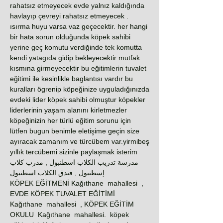
rahatsız etmeyecek evde yalnız kaldığında
havlayıp çevreyi rahatsız etmeyecek .
ısırma huyu varsa vaz geçecektir. her hangi
bir hata sorun olduğunda köpek sahibi
yerine geç komutu verdiğinde tek komutta
kendi yatagıda gidip bekleyecektir mutfak
kısmına girmeyecektir bu eğitimlerin tuvalet
eğitimi ile kesinlikle baglantısı vardır bu
kuralları ögrenip köpeğinize uyguladığınızda
evdeki lider köpek sahibi olmuştur köpekler
liderlerinin yaşam alanını kirletmezler
köpeğinizin her türlü eğitim sorunu için
lütfen bugun benimle eletişime geçin size
ayıracak zamanım ve türcübem var.yirmibeş
yıllık tercübemi sizinle paylaşmak isterim
مدرسة تدريب الكلاب اسطنبول , مدرب كلاب
إسطنبول , فندق الكلاب اسطنبول
KÖPEK EĞİTMENİ Kağıthane mahallesi ,
EVDE KÖPEK TUVALET EĞİTİMİ
Kağıthane mahallesi , KÖPEK EĞİTİM
OKULU Kağıthane mahallesi. köpek