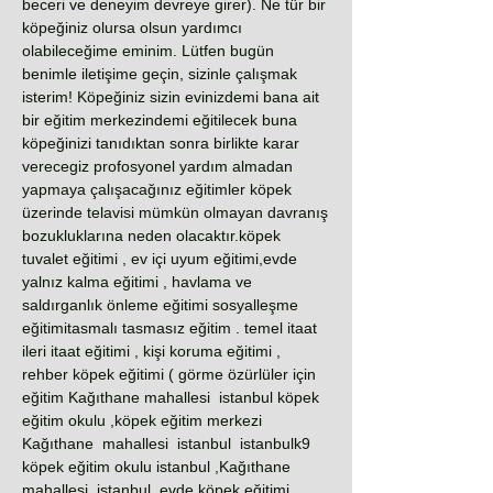
beceri ve deneyim devreye girer). Ne tür bir
köpeğiniz olursa olsun yardımcı
olabileceğime eminim. Lütfen bugün
benimle iletişime geçin, sizinle çalışmak
isterim! Köpeğiniz sizin evinizdemi bana ait
bir eğitim merkezindemi eğitilecek buna
köpeğinizi tanıdıktan sonra birlikte karar
verecegiz profosyonel yardım almadan
yapmaya çalışacağınız eğitimler köpek
üzerinde telavisi mümkün olmayan davranış
bozukluklarına neden olacaktır.köpek
tuvalet eğitimi , ev içi uyum eğitimi,evde
yalnız kalma eğitimi , havlama ve
saldırganlık önleme eğitimi sosyalleşme
eğitimitasmalı tasmasız eğitim . temel itaat
ileri itaat eğitimi , kişi koruma eğitimi ,
rehber köpek eğitimi ( görme özürlüler için
eğitim Kağıthane mahallesi istanbul köpek
eğitim okulu ,köpek eğitim merkezi
Kağıthane mahallesi istanbul istanbulk9
köpek eğitim okulu istanbul ,Kağıthane
mahallesi istanbul evde köpek eğitimi