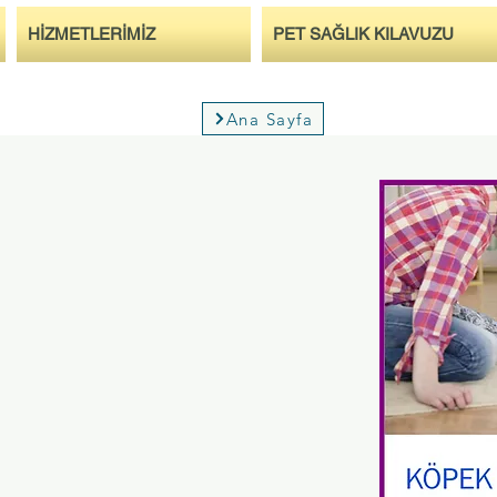
HİZMETLERİMİZ
PET SAĞLIK KILAVUZU
Ana Sayfa