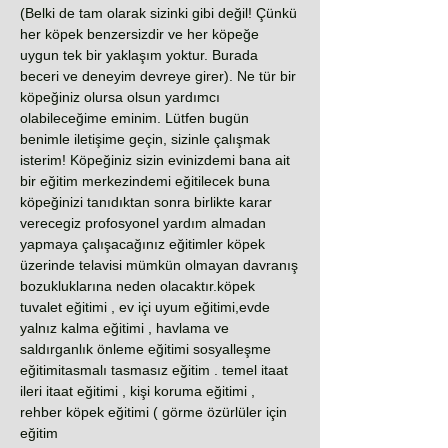
(Belki de tam olarak sizinki gibi değil! Çünkü
her köpek benzersizdir ve her köpeğe
uygun tek bir yaklaşım yoktur. Burada
beceri ve deneyim devreye girer). Ne tür bir
köpeğiniz olursa olsun yardımcı
olabileceğime eminim. Lütfen bugün
benimle iletişime geçin, sizinle çalışmak
isterim! Köpeğiniz sizin evinizdemi bana ait
bir eğitim merkezindemi eğitilecek buna
köpeğinizi tanıdıktan sonra birlikte karar
verecegiz profosyonel yardım almadan
yapmaya çalışacağınız eğitimler köpek
üzerinde telavisi mümkün olmayan davranış
bozukluklarına neden olacaktır.köpek
tuvalet eğitimi , ev içi uyum eğitimi,evde
yalnız kalma eğitimi , havlama ve
saldırganlık önleme eğitimi sosyalleşme
eğitimitasmalı tasmasız eğitim . temel itaat
ileri itaat eğitimi , kişi koruma eğitimi ,
rehber köpek eğitimi ( görme özürlüler için
eğitim