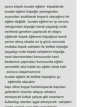
yavru köpek tuvalet eğitimi köpeklerde
tuvalet eğitimi köpeğin yemeginden
suyundan azaltılarak başarılı olacağınız bir
eğitim değildir tuvalet eğitimi ev içi sorunu
olduğundan köpeğin kendi yaşadığı evde
verilmesi gereken yapılacak en dogru
eğitimdir köpek eğitmeni köpeğinizi kendi
yerine almış olsada on iş günü sonunda
mutlaka köpek sahipleri ile birlikte köpeğin
yaşadıgı evde köpek sahiplerini köpeğe
nasıl davranmaları konusunda nasıl
beslenme yapmaları konusunda eğitim
vermelidir aksi halde bu eğitim eksik kalır
sonuca ulaşamazsınız.
tuvalet eğitimi ile birlikte köpeğiniz şu
eğitimide alacaktır .
kapı ziline koşup havlamayacak kapıdan
gelenlerin üzerine atlayıp rahatsız
etmeyecek koltuk çekyat gibi insanların
kullandıgı alanları işgal etmeyecek sahipleri
yerde yemek yese bile yemeklerini