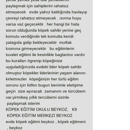
paylaşmak için sahiplerini rahatsız
etmeyecek evde yalnız kaldığında havlayıp
çevreyi rahatsız etmeyecek . ısırma huyu
varsa vaz geçecektir. her hangi bir hata
sorun olduğunda köpek sahibi yerine geç
komutu verdiğinde tek komutta kendi
yatagıda gidip bekleyecektir mutfak
kısmına girmeyecektir bu eğitimlerin
tuvalet eğitimi ile kesinlikle baglantısı vardır
bu kuralları ögrenip köpeğinize
uyguladığınızda evdeki lider köpek sahibi
olmuştur köpekler liderlerinin yaşam alanını
kirletmezler köpeğinizin her türlü eğitim
sorunu için lütfen bugun benimle eletişime
geçin size ayıracak zamanım ve türcübem
var.yirmibeş yıllık tercübemi sizinle
paylaşmak isterim
KÖPEK EĞİTİM OKULU BEYKOZ, K9
KÖPEK EĞİTİM MERKEZİ BEYKOZ
evde köpek eğitimi beykoz , köpek eğitmeni
beykoz ,