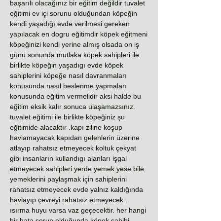
başarılı olacağınız bir eğitim değildir tuvalet
eğitimi ev içi sorunu olduğundan köpeğin
kendi yaşadığı evde verilmesi gereken
yapılacak en dogru eğitimdir köpek eğitmeni
köpeğinizi kendi yerine almış olsada on iş
günü sonunda mutlaka köpek sahipleri ile
birlikte köpeğin yaşadıgı evde köpek
sahiplerini köpeğe nasıl davranmaları
konusunda nasıl beslenme yapmaları
konusunda eğitim vermelidir aksi halde bu
eğitim eksik kalır sonuca ulaşamazsınız.
tuvalet eğitimi ile birlikte köpeğiniz şu
eğitimide alacaktır .kapı ziline koşup
havlamayacak kapıdan gelenlerin üzerine
atlayıp rahatsız etmeyecek koltuk çekyat
gibi insanların kullandıgı alanları işgal
etmeyecek sahipleri yerde yemek yese bile
yemeklerini paylaşmak için sahiplerini
rahatsız etmeyecek evde yalnız kaldığında
havlayıp çevreyi rahatsız etmeyecek .
ısırma huyu varsa vaz geçecektir. her hangi
bir hata sorun olduğunda köpek sahibi