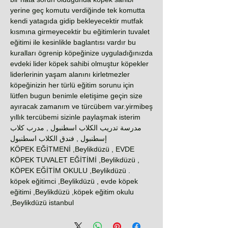
yerine geç komutu verdiğinde tek komutta
kendi yatagıda gidip bekleyecektir mutfak
kısmına girmeyecektir bu eğitimlerin tuvalet
eğitimi ile kesinlikle baglantısı vardır bu
kuralları ögrenip köpeğinize uyguladığınızda
evdeki lider köpek sahibi olmuştur köpekler
liderlerinin yaşam alanını kirletmezler
köpeğinizin her türlü eğitim sorunu için
lütfen bugun benimle eletişime geçin size
ayıracak zamanım ve türcübem var.yirmibeş
yıllık tercübemi sizinle paylaşmak isterim
مدرسة تدريب الكلاب اسطنبول , مدرب كلاب
إسطنبول , فندق الكلاب اسطنبول
KÖPEK EĞİTMENİ ,Beylikdüzü , EVDE
KÖPEK TUVALET EĞİTİMİ ,Beylikdüzü ,
KÖPEK EĞİTİM OKULU ,Beylikdüzü .
köpek eğitimci ,Beylikdüzü , evde köpek
eğitimi ,Beylikdüzü ,köpek eğitim okulu
,Beylikdüzü istanbul