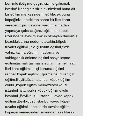
benimle iletişime geçin, sizinle çalışmak
isterim! Köpeğiniz sizin evinizdemi bana ait
bir eğitim merkezindemi eğitilecek buna
köpeğinizi tanıdıktan sonra birlikte karar
verecegiz profosyonel yardım almadan
yapmaya çalışacağınız eğitimler köpek
üzerinde telavisi mümkün olmayan davranış
bozukluklarına neden olacaktır.köpek
tuvalet eğitimi , ev içi uyum eğitimi,evde
yalnız kalma eğitimi , havlama ve
saldırganlık önleme eğitimi sosyalleşme
eğitimitasmalı tasmasız eğitim . temel itaat
ileri itaat eğitimi , kişi koruma eğitimi ,
rehber köpek eğitimi ( görme özürlüler için
eğitim,Beylikdüzü istanbul köpek eğitim
okulu ,köpek eğitim merkeziBeylikdüzü
istanbul istanbulk9 köpek eğitim okulu
istanbul ,Beylikdüzü istanbul evde köpek
eğitimi ,Beylikdüzü istanbul yavru köpek
tuvalet eğitimi köpeklerde tuvalet eğitimi
köpeğin yemeginden suyundan azaltılarak