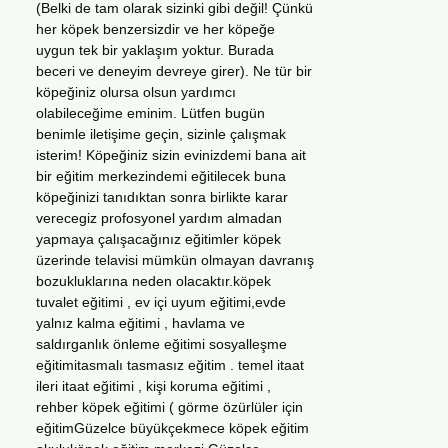
(Belki de tam olarak sizinki gibi değil! Çünkü
her köpek benzersizdir ve her köpeğe
uygun tek bir yaklaşım yoktur. Burada
beceri ve deneyim devreye girer). Ne tür bir
köpeğiniz olursa olsun yardımcı
olabileceğime eminim. Lütfen bugün
benimle iletişime geçin, sizinle çalışmak
isterim! Köpeğiniz sizin evinizdemi bana ait
bir eğitim merkezindemi eğitilecek buna
köpeğinizi tanıdıktan sonra birlikte karar
verecegiz profosyonel yardım almadan
yapmaya çalışacağınız eğitimler köpek
üzerinde telavisi mümkün olmayan davranış
bozukluklarına neden olacaktır.köpek
tuvalet eğitimi , ev içi uyum eğitimi,evde
yalnız kalma eğitimi , havlama ve
saldırganlık önleme eğitimi sosyalleşme
eğitimitasmalı tasmasız eğitim . temel itaat
ileri itaat eğitimi , kişi koruma eğitimi ,
rehber köpek eğitimi ( görme özürlüler için
eğitimGüzelce büyükçekmece köpek eğitim