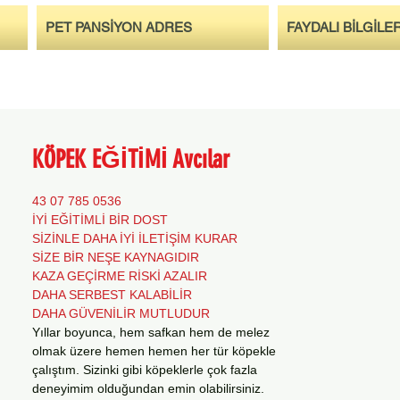
PET PANSİYON ADRES
FAYDALI BİLGİLE
KÖPEK EĞİTİMİ Avcılar
0536 785 07 43
İYİ EĞİTİMLİ BİR DOST
SİZİNLE DAHA İYİ İLETİŞİM KURAR
SİZE BİR NEŞE KAYNAGIDIR
KAZA GEÇİRME RİSKİ AZALIR
DAHA SERBEST KALABİLİR
DAHA GÜVENİLİR MUTLUDUR
Yıllar boyunca, hem safkan hem de melez
olmak üzere hemen hemen her tür köpekle
çalıştım. Sizinki gibi köpeklerle çok fazla
deneyimim olduğundan emin olabilirsiniz.