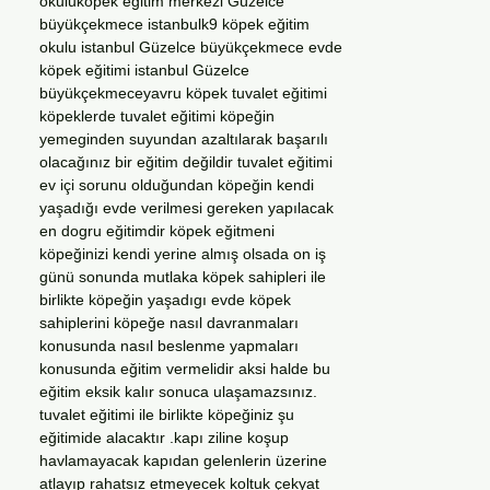
okuluköpek eğitim merkezi Güzelce
büyükçekmece istanbulk9 köpek eğitim
okulu istanbul Güzelce büyükçekmece evde
köpek eğitimi istanbul Güzelce
büyükçekmeceyavru köpek tuvalet eğitimi
köpeklerde tuvalet eğitimi köpeğin
yemeginden suyundan azaltılarak başarılı
olacağınız bir eğitim değildir tuvalet eğitimi
ev içi sorunu olduğundan köpeğin kendi
yaşadığı evde verilmesi gereken yapılacak
en dogru eğitimdir köpek eğitmeni
köpeğinizi kendi yerine almış olsada on iş
günü sonunda mutlaka köpek sahipleri ile
birlikte köpeğin yaşadıgı evde köpek
sahiplerini köpeğe nasıl davranmaları
konusunda nasıl beslenme yapmaları
konusunda eğitim vermelidir aksi halde bu
eğitim eksik kalır sonuca ulaşamazsınız.
tuvalet eğitimi ile birlikte köpeğiniz şu
eğitimide alacaktır .kapı ziline koşup
havlamayacak kapıdan gelenlerin üzerine
atlayıp rahatsız etmeyecek koltuk çekyat