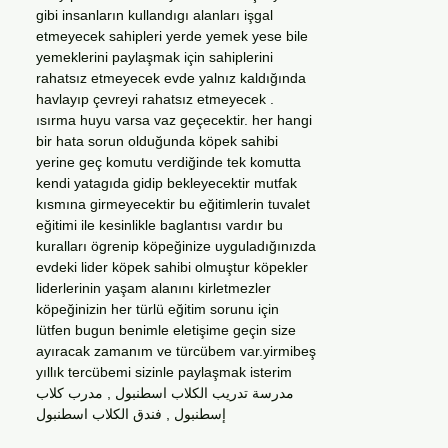
gibi insanların kullandıgı alanları işgal
etmeyecek sahipleri yerde yemek yese bile
yemeklerini paylaşmak için sahiplerini
rahatsız etmeyecek evde yalnız kaldığında
havlayıp çevreyi rahatsız etmeyecek .
ısırma huyu varsa vaz geçecektir. her hangi
bir hata sorun olduğunda köpek sahibi
yerine geç komutu verdiğinde tek komutta
kendi yatagıda gidip bekleyecektir mutfak
kısmına girmeyecektir bu eğitimlerin tuvalet
eğitimi ile kesinlikle baglantısı vardır bu
kuralları ögrenip köpeğinize uyguladığınızda
evdeki lider köpek sahibi olmuştur köpekler
liderlerinin yaşam alanını kirletmezler
köpeğinizin her türlü eğitim sorunu için
lütfen bugun benimle eletişime geçin size
ayıracak zamanım ve türcübem var.yirmibeş
yıllık tercübemi sizinle paylaşmak isterim
مدرسة تدريب الكلاب اسطنبول , مدرب كلاب
إسطنبول , فندق الكلاب اسطنبول