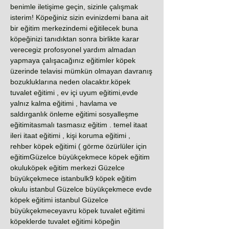
benimle iletişime geçin, sizinle çalışmak
isterim! Köpeğiniz sizin evinizdemi bana ait
bir eğitim merkezindemi eğitilecek buna
köpeğinizi tanıdıktan sonra birlikte karar
verecegiz profosyonel yardım almadan
yapmaya çalışacağınız eğitimler köpek
üzerinde telavisi mümkün olmayan davranış
bozukluklarına neden olacaktır.köpek
tuvalet eğitimi , ev içi uyum eğitimi,evde
yalnız kalma eğitimi , havlama ve
saldırganlık önleme eğitimi sosyalleşme
eğitimitasmalı tasmasız eğitim . temel itaat
ileri itaat eğitimi , kişi koruma eğitimi ,
rehber köpek eğitimi ( görme özürlüler için
eğitimGüzelce büyükçekmece köpek eğitim
okuluköpek eğitim merkezi Güzelce
büyükçekmece istanbulk9 köpek eğitim
okulu istanbul Güzelce büyükçekmece evde
köpek eğitimi istanbul Güzelce
büyükçekmeceyavru köpek tuvalet eğitimi
köpeklerde tuvalet eğitimi köpeğin