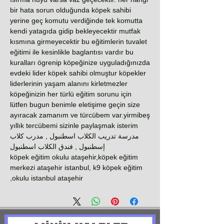
bir hata sorun olduğunda köpek sahibi
yerine geç komutu verdiğinde tek komutta
kendi yatagıda gidip bekleyecektir mutfak
kısmına girmeyecektir bu eğitimlerin tuvalet
eğitimi ile kesinlikle baglantısı vardır bu
kuralları ögrenip köpeğinize uyguladığınızda
evdeki lider köpek sahibi olmuştur köpekler
liderlerinin yaşam alanını kirletmezler
köpeğinizin her türlü eğitim sorunu için
lütfen bugun benimle eletişime geçin size
ayıracak zamanım ve türcübem var.yirmibeş
yıllık tercübemi sizinle paylaşmak isterim
مدرسة تدريب الكلاب اسطنبول , مدرب كلاب
إسطنبول , فندق الكلاب اسطنبول
köpek eğitim okulu ataşehir,köpek eğitim
merkezi ataşehir istanbul, k9 köpek eğitim
okulu istanbul ataşehir,