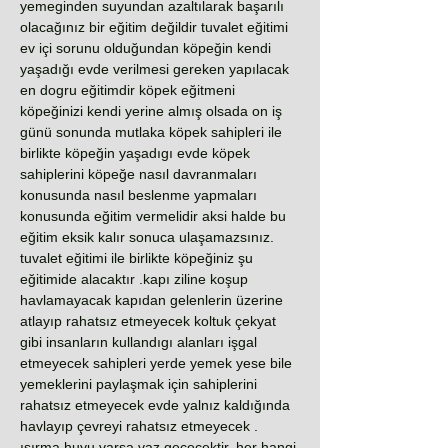
yemeginden suyundan azaltılarak başarılı
olacağınız bir eğitim değildir tuvalet eğitimi
ev içi sorunu olduğundan köpeğin kendi
yaşadığı evde verilmesi gereken yapılacak
en dogru eğitimdir köpek eğitmeni
köpeğinizi kendi yerine almış olsada on iş
günü sonunda mutlaka köpek sahipleri ile
birlikte köpeğin yaşadıgı evde köpek
sahiplerini köpeğe nasıl davranmaları
konusunda nasıl beslenme yapmaları
konusunda eğitim vermelidir aksi halde bu
eğitim eksik kalır sonuca ulaşamazsınız.
tuvalet eğitimi ile birlikte köpeğiniz şu
eğitimide alacaktır .kapı ziline koşup
havlamayacak kapıdan gelenlerin üzerine
atlayıp rahatsız etmeyecek koltuk çekyat
gibi insanların kullandıgı alanları işgal
etmeyecek sahipleri yerde yemek yese bile
yemeklerini paylaşmak için sahiplerini
rahatsız etmeyecek evde yalnız kaldığında
havlayıp çevreyi rahatsız etmeyecek .
ısırma huyu varsa vaz geçecektir. her hangi