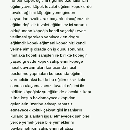
rehber köpek eğitimi ( görme özürlüler için
eğitimyavru köpek tuvalet eğitimi köpeklerde
tuvalet eğitimi köpeğin yemeginden
suyundan azaltılarak başarılı olacağınız bir
eğitim değildir tuvalet eğitimi ev içi sorunu
olduğundan köpeğin kendi yaşadığı evde
verilmesi gereken yapılacak en dogru
eğitimdir köpek eğitmeni köpeğinizi kendi
yerine almış olsada on iş günü sonunda
mutlaka köpek sahipleri ile birlikte köpeğin
yaşadıgı evde köpek sahiplerini köpeğe
nasıl davranmaları konusunda nasıl
beslenme yapmaları konusunda eğitim
vermelidir aksi halde bu eğitim eksik kalır
sonuca ulaşamazsınız. tuvalet eğitimi ile
birlikte köpeğiniz şu eğitimide alacaktır .kapı
ziline koşup havlamayacak kapıdan
gelenlerin üzerine atlayıp rahatsız
etmeyecek koltuk çekyat gibi insanların
kullandıgı alanları işgal etmeyecek sahipleri
yerde yemek yese bile yemeklerini
paylaşmak için sahiplerini rahatsız