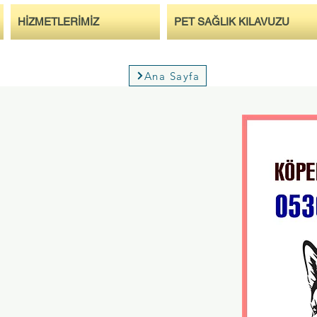
HİZMETLERİMİZ
PET SAĞLIK KILAVUZU
Ana Sayfa