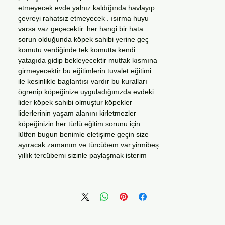
etmeyecek evde yalnız kaldığında havlayıp
çevreyi rahatsız etmeyecek . ısırma huyu
varsa vaz geçecektir. her hangi bir hata
sorun olduğunda köpek sahibi yerine geç
komutu verdiğinde tek komutta kendi
yatagıda gidip bekleyecektir mutfak kısmına
girmeyecektir bu eğitimlerin tuvalet eğitimi
ile kesinlikle baglantısı vardır bu kuralları
ögrenip köpeğinize uyguladığınızda evdeki
lider köpek sahibi olmuştur köpekler
liderlerinin yaşam alanını kirletmezler
köpeğinizin her türlü eğitim sorunu için
lütfen bugun benimle eletişime geçin size
ayıracak zamanım ve türcübem var.yirmibeş
yıllık tercübemi sizinle paylaşmak isterim