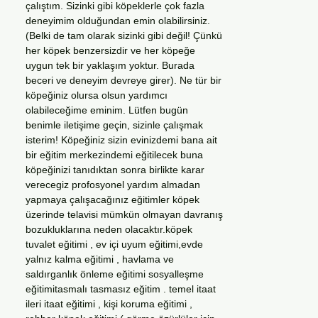
çalıştım. Sizinki gibi köpeklerle çok fazla
deneyimim olduğundan emin olabilirsiniz.
(Belki de tam olarak sizinki gibi değil! Çünkü
her köpek benzersizdir ve her köpeğe
uygun tek bir yaklaşım yoktur. Burada
beceri ve deneyim devreye girer). Ne tür bir
köpeğiniz olursa olsun yardımcı
olabileceğime eminim. Lütfen bugün
benimle iletişime geçin, sizinle çalışmak
isterim! Köpeğiniz sizin evinizdemi bana ait
bir eğitim merkezindemi eğitilecek buna
köpeğinizi tanıdıktan sonra birlikte karar
verecegiz profosyonel yardım almadan
yapmaya çalışacağınız eğitimler köpek
üzerinde telavisi mümkün olmayan davranış
bozukluklarına neden olacaktır.köpek
tuvalet eğitimi , ev içi uyum eğitimi,evde
yalnız kalma eğitimi , havlama ve
saldırganlık önleme eğitimi sosyalleşme
eğitimitasmalı tasmasız eğitim . temel itaat
ileri itaat eğitimi , kişi koruma eğitimi ,