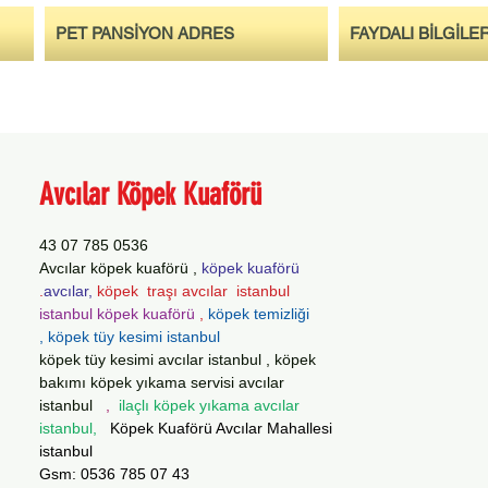
PET PANSİYON ADRES
FAYDALI BİLGİLE
Avcılar Köpek Kuaförü
0536 785 07 43
Avcılar köpek kuaförü ,
köpek kuaförü
avcılar,
köpek traşı avcılar istanbul.
istanbul köpek kuaförü
,
köpek temizliği
köpek tüy kesimi istanbul ,
köpek tüy kesimi avcılar istanbul , köpek
bakımı köpek yıkama servisi avcılar
istanbul
,
ilaçlı köpek yıkama avcılar
istanbul,
Köpek Kuaförü Avcılar Mahallesi
istanbul
Gsm: 0536 785 07 43