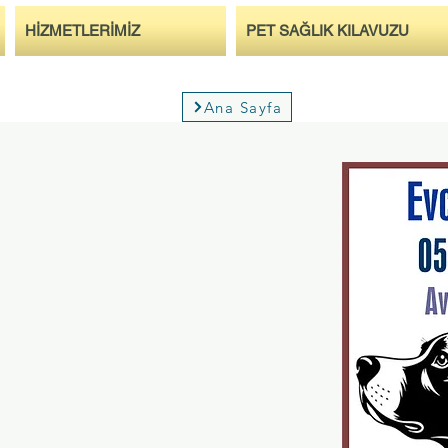
HİZMETLERİMİZ
PET SAĞLIK KILAVUZU
Ana Sayfa