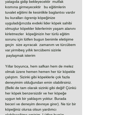
yatagıda gidip bekleyecektir mutfak
kısmına girmeyecektir bu eğitimlerin
tuvalet eğitimi ile kesinlikle baglantısı vardır
bu kuralları ögrenip köpeğinize
uyguladığınızda evdeki lider köpek sahibi
olmuştur köpekler liderlerinin yaşam alanını
kirletmezler köpeğinizin her türlü eğitim
sorunu için lütfen bugun benimle eletişime
geçin size ayıracak zamanım ve türcübem
var.yirmibeş yıllık tercübemi sizinle
paylaşmak isterim
Yıllar boyunca, hem safkan hem de melez
olmak üzere hemen hemen her tür köpekle
çalıştım. Sizinki gibi köpeklerle çok fazla
deneyimim olduğundan emin olabilirsiniz.
(Belki de tam olarak sizinki gibi değil! Çünkü
her köpek benzersizdir ve her köpeğe
uygun tek bir yaklaşım yoktur. Burada
beceri ve deneyim devreye girer). Ne tür bir
köpeğiniz olursa olsun yardımcı
olabileceğime eminim. Lütfen bugün