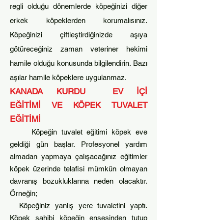
regli olduğu dönemlerde köpeğinizi diğer
erkek köpeklerden korumalısınız.
Köpeğinizi çiftleştirdiğinizde aşıya
götüreceğiniz zaman veteriner hekimi
hamile olduğu konusunda bilgilendirin. Bazı
aşılar hamile köpeklere uygulanmaz.
KANADA KURDU
EV İÇİ
EĞİTİMİ
VE
KÖPEK TUVALET
EĞİTİMİ
Köpeğin tuvalet eğitimi köp
ek eve
geldiği gün başlar. Profesyonel yardım
almadan yapmaya çalışacağınız eğitimler
köpek üzerinde telafisi mümkün olmayan
davranış bozukluklarına neden olacaktır.
Örneğin;
Köpeğiniz yanlış yere tuvaletini yaptı.
Köpek sahibi köpeğin ensesinden tutup