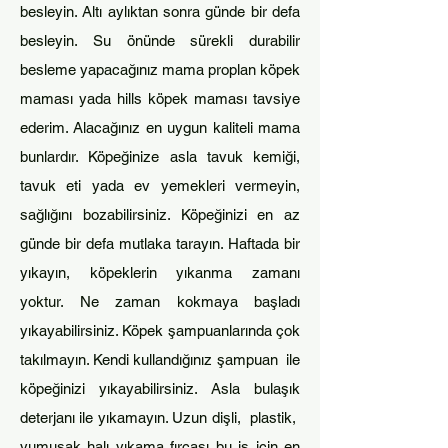
besleyin. Altı aylıktan sonra günde bir defa
besleyin. Su önünde sürekli durabilir
besleme yapacağınız mama proplan
köpek
maması yada hills köpek maması tavsiye
ederim. Alacağınız en uygun kaliteli mama
bun
lardır. Köpeğinize asla tavuk k
emiği,
tavuk eti yada ev yemekleri vermeyin,
sağlığını bozabilirsiniz. Köpeğinizi en az
günde bir defa mutlaka tarayın. Haftada bir
yıkayın, köpeklerin yıkanma zamanı
yoktur. Ne zaman kokmaya başladı
yıkayabilirsiniz. Köpek şamp
uanlarında çok
takılmayın. Kendi kullandığınız şampuan ile
köpeğinizi yıkayabilirsiniz. Asla bulaşık
deterjanı ile yıkamayın. Uzun dişli, plastik,
yumuşak halı yıkama fırçası bu iş için en