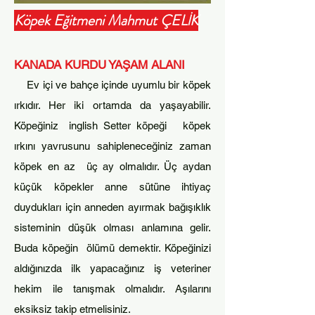
Köpek Eğitmeni Mahmut ÇELİK
KANADA KURDU
YAŞAM ALANI
Ev iç
i ve bahç
e içinde uyumlu bir köpek
ırkıdır. Her iki
ortamda da yaşayabilir.
Köpeğiniz inglish Setter köpeği köpek
ırkını yavr
usunu
sa
hiplenec
eğiniz zaman
köpek en az üç ay olmalıdır. Üç aydan
küçük köpekler anne sütüne ihtiyaç
duydukları için anneden
ayırmak bağışıklık
sisteminin düşük olması
anlamına gelir.
Buda köpeğin
ölümü demektir. K
öpeğinizi
aldığınızda ilk yapac
ağınız iş veteriner
hekim ile tanışmak olmalıdır. Aşılarını
eksiksiz takip etmelisiniz.