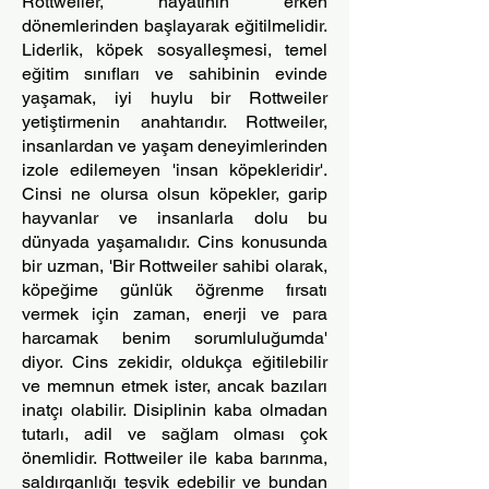
Rottweiler, hayatının erken
dönemlerinden başlayarak eğitilmelidir.
Liderlik, köpek sosyalleşmesi, temel
eğitim sınıfları ve sahibinin evinde
yaşamak, iyi huylu bir Rottweiler
yetiştirmenin anahtarıdır. Rottweiler,
insanlardan ve yaşam deneyimlerinden
izole edilemeyen 'insan köpekleridir'.
Cinsi ne olursa olsun köpekler, garip
hayvanlar ve insanlarla dolu bu
dünyada yaşamalıdır. Cins konusunda
bir uzman, 'Bir Rottweiler sahibi olarak,
köpeğime günlük öğrenme fırsatı
vermek için zaman, enerji ve para
harcamak benim sorumluluğumda'
diyor. Cins zekidir, oldukça eğitilebilir
ve memnun etmek ister, ancak bazıları
inatçı olabilir. Disiplinin kaba olmadan
tutarlı, adil ve sağlam olması çok
önemlidir. Rottweiler ile kaba barınma,
saldırganlığı teşvik edebilir ve bundan