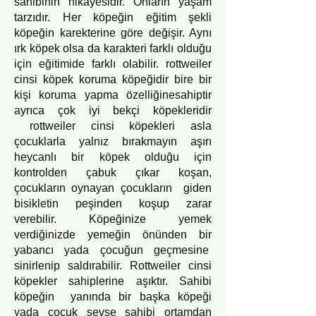
sahibinin hikayesidir. Onların yaşam
tarzıdır. Her köpeğin eğitim şekli
köpeğin karekterine göre değişir. Aynı
ırk köpek olsa da karakteri farklı olduğu
için eğitimide farklı olabilir. rottweiler
cinsi köpek koruma köpeğidir bire bir
kişi koruma yapma özelliğine
sahiptir
ayrıca çok iyi bekçi köpekleridir
rottweiler cinsi köpekleri asla
çocuklarla yalnız bırakmayın aşırı
heycanlı bir köpek olduğu için
kontrolden çabuk çıkar koşan,
çocukların oynayan çocukların giden
bisikletin peşinden koşup zarar
verebilir. K
öpeğinize yemek
verdiğinizde yemeğin önünden bir
yabancı yada çocuğun geçmesine
sinirlenip saldırabilir. Rottweiler cinsi
köpekler sahiplerine aşıktır. Sahibi
köpeğin yanında bir başka köpeği
yada çocuk sevse sahibi ortamdan