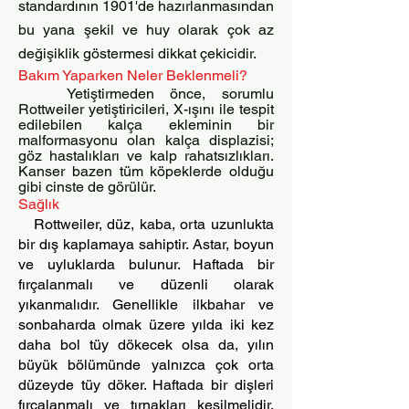
standardının 1901'de hazırlanmasından
bu yana şekil ve huy olarak çok az
değişiklik göstermesi dikkat çekicidir.
Bakım Yaparken Neler Beklenmeli?
Yetiştirmeden önce, sorumlu
Rottweiler yetiştiricileri, X-ışını ile tespit
edilebilen kalça ekleminin bir
malformasyonu olan kalça displazisi;
göz hastalıkları ve kalp rahatsızlıkları.
Kanser bazen tüm köpeklerde olduğu
gibi cinste de görülür.
Sağlık
Rottweiler, düz, kaba, orta uzunlukta
bir dış kaplamaya sahiptir. Astar, boyun
ve uyluklarda bulunur. Haftada bir
fırçalanmalı ve düzenli olarak
yıkanmalıdır. Genellikle ilkbahar ve
sonbaharda olmak üzere yılda iki kez
daha bol tüy dökecek olsa da, yılın
büyük bölümünde yalnızca çok orta
düzeyde tüy döker. Haftada bir dişleri
fırçalanmalı ve tırnakları kesilmelidir.