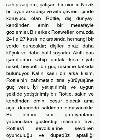
sahip sağlam, çalışan bir cinstir. Nazik
bir oyun arkadaşı ve aile çevresi içinde
koruyucu olan Rottie, dış dünyayı
kendinden emin bir mesafeyle
gözlemler. Bir erkek Rottweiler, omuzda
24 ila 27 kaslı inç arasında herhangi bir
yerde duracaktır; dişiler biraz daha
küçük ve daha hafif koşarlar. Akıllı pas
işaretlerine sahip parlak, kısa siyah
ceket, heybetli bir güç resmine katkıda
bulunuyor. Kalın kaslı bir arka kısım,
Rottie'nin zahmetsiz tırıs yürüyüşüne
güç verir. İyi yetiştirilmiş ve uygun
şekilde yetiştirilmiş bir Rottie, sakin ve
kendinden emin, cesur olacak ama
aşırı derecede saldırgan olmayacaktır.
Bu birinci sınıf gardiyanların
yabancılara gösterdiği mesafeli tavır,
Rotties'i sevdiklerine sevdiren
oyunculuğu ve düpedüz aptallığı