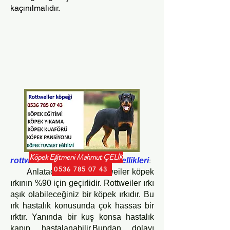
kaçınılmalıdır.
Köpek Eğitmeni Mahmut ÇELİK
:
r
ottweiler cinsi köpeklerin özellikleri
0536 785 07 43
A
nlatacaklarım bu rottweiler köpek
ırkının %90 için geçirlidir. Rottweiler ırkı
aşık olabileceğiniz bir köpek ırkıdır. Bu
ırk hastalık konusunda çok hassas bir
ırktır. Yanında bir kuş konsa hastalık
kapıp hastalanabilir.Bundan dolayı