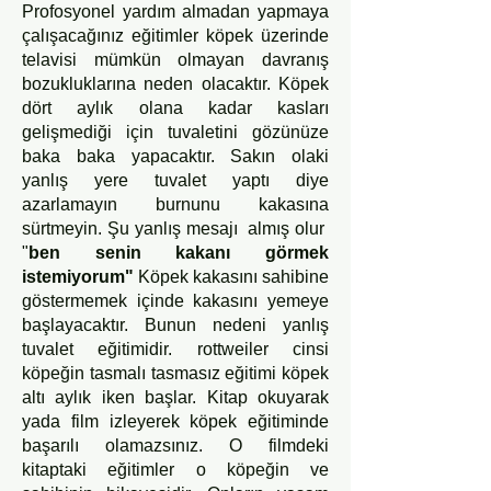
Profosyonel yardım almadan yapmaya
çalışacağınız eğitimler köpek üzerinde
telavisi mümkün olmayan davranış
bozukluklarına neden olacaktır. Köpek
dört aylık olana kadar kasları
gelişmediği için tuvaletini gözünüze
baka baka yapacaktır. Sakın olaki
yanlış yere tuvalet yaptı diye
azarlamayın burnunu kakasına
sürtmeyin. Şu yanlış mesajı almış olur
"
ben senin kakanı görmek
istemiyorum"
Köpek kakasını sahibine
göstermemek içinde kakasını yemeye
başlayacaktır. Bunun nedeni yanlış
tuvalet eğitimidir. rottweiler cinsi
köpeğin tasmalı tasmasız eğitimi köpek
altı aylık iken başlar. K
itap okuyarak
yada film izleyerek köpek eğitiminde
başarılı olamazsınız. O filmdeki
kitaptaki eğitimler o köpeğin ve