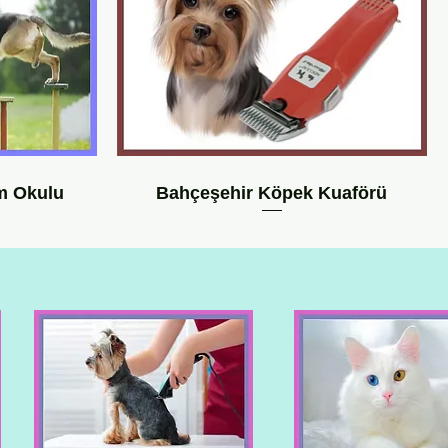
im Okulu
Bahçeşehir Köpek Kuaförü