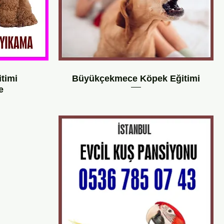
timi
Büyükçekmece Köpek Eğitimi
e