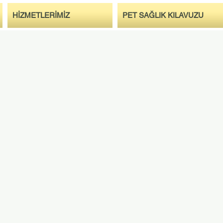
HİZMETLERİMİZ
PET SAĞLIK KILAVUZU